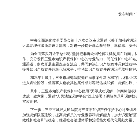
发布时间：20
中央全面深化改革委员会第十八次会议审议通过《关于加强诉源治
诉源治理作出顶层设计部署，对进一步提升群众获得感、幸福感、安全
为全面落实习近平总书记“坚持把非诉讼纠纷解决机制挺在前面，
作，充分发挥三亚市知识产权保护中心的专业能力，聘任保护中心10
通渠道，多次开展主题座谈交流会，共同解决知识产权案件调解过程中
提升知识产权案件纠纷化解水平，推动知识产权案件诉源治理取得良好
2023年1-10月，三亚市城郊法院知产民事案件新收397件，相比
进入诉讼阶段，但当事人也较其他案件相对容易达成和解、调解协议。今年新
其中，三亚市知识产权保护中心仅用7天即成功调解一件商标侵权
达成一致意见，通过“人民法院调解平台”线上签署了调解笔录和调解
实质化解。
下一步，三亚市城郊人民法院与三亚市知识产权保护中心将继续发
加强调解队伍建设，提高调解员的专业素养和调解能力，加大诉源治理
效维护社会和谐稳定，推进社会治理体系和治理能力现代化贡献力量。