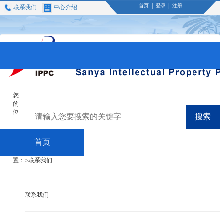
|
|
首页
登录
注册
联系我们
中心介绍
您
的
位
搜索
首页
中心介绍
业务介
置：
>
联系我们
联系我们