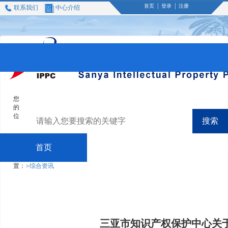
|
|
首页
登录
注册
联系我们
中心介绍
您
的
位
搜索
首页
中心介绍
业务介
置：
>
综合资讯
三亚市知识产权保护中心关于