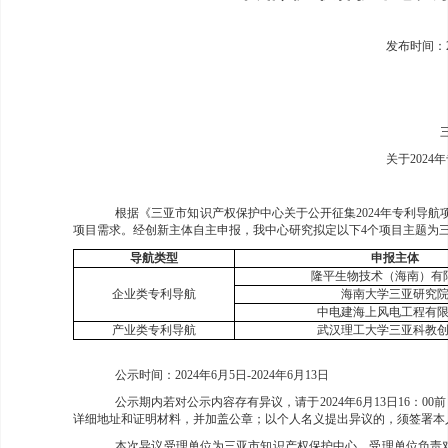
发布时间：20
关于
2024
年
根据《
三亚市知识产权保护中心关于公开征集
2024年
专利导航
项目需求。经创新主体自主申报
，我中心研究拟定以下
4个项目主题为
导航类型
申报主体
隆平生物技术（海南）有
企业类专利导航
海南大学三亚研究
中电建海上风电工程有
产业类专利导航
武汉理工大学三亚科教
公示时间：
2024年6月5日-2024年6月13日
公示期内若对公示内容存有异议，请于
2024年6月13日1
详细地址和证明材料，并加盖公章；以个人名义提出异议的，须签署本
本次异议受理单位为三亚市知识产权保护中心，受理单位负责