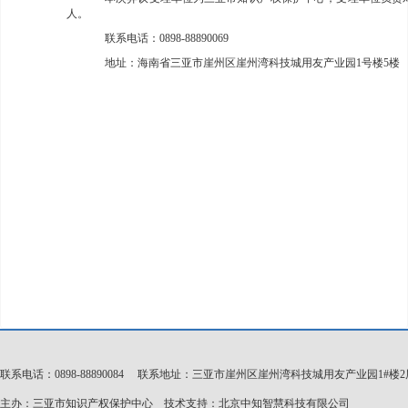
人。
联系电话：
0898-88890069
地址：海南省三亚市崖州区崖州湾科技城用友产业园
1号楼5楼
联系电话：0898-88890084 联系地址：三亚市崖州区崖州湾科技城用友产业园1#楼2
主办：三亚市知识产权保护中心 技术支持：北京中知智慧科技有限公司