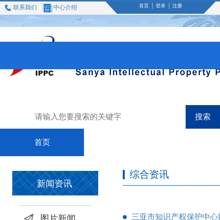
|
|
首页
登录
注册
联系我们
中心介绍
搜索
首页
中心介绍
业务介
综合资讯
新闻资讯
三亚市知识产权保护中心
图片新闻